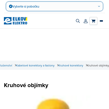
Přejít
Vyberte si pobočku
na
obsah
Zapnout/vypnout
Přihlásit/registro
vyhledávací
účet
panel
slušenství
Kabelové konektory a fastony
Kruhové konektory
Kruhové objímky
Kruhové objímky