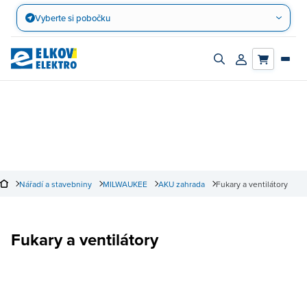
Přejít
Vyberte si pobočku
na
obsah
Zapnout/vypnout
Přihlásit/registro
vyhledávací
účet
panel
Nářadí a stavebniny
MILWAUKEE
AKU zahrada
Fukary a ventilátory
Fukary a ventilátory