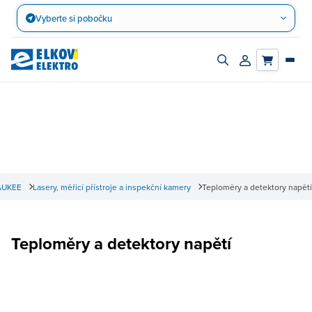
Přejít
Vyberte si pobočku
na
obsah
Zapnout/vypnout
Přihlásit/registro
vyhledávací
účet
panel
AUKEE
Lasery, měřicí přístroje a inspekční kamery
Teploměry a detektory napětí
Teploměry a detektory napětí