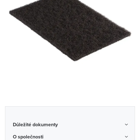
Důležité dokumenty
Obchodní podmínky
O společnosti