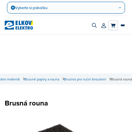
Přejít
Vyberte si pobočku
na
obsah
Zapnout/vypnout
Přihlásit/registro
vyhledávací
účet
panel
ební materiál
Brusné papíry a rouna
Brusivo pro ruční broušení
Brusná rouna
Brusná rouna