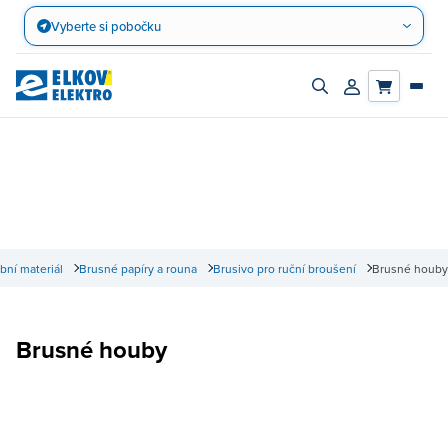
Přejít
Vyberte si pobočku
na
obsah
Zapnout/vypnout
Přihlásit/registro
vyhledávací
účet
panel
bní materiál
Brusné papíry a rouna
Brusivo pro ruční broušení
Brusné houby
Brusné houby