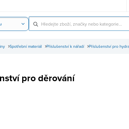
u
Nahrát obrázek produktu
Skenování čárové
iny
Spotřební materiál
Příslušenství k nářadí
Příslušenství pro hydr
nství pro děrování