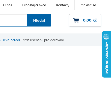
O nás
Probíhající akce
Kontakty
Přihlásit se
0,00 Kč
Hledat
ho kódu
aulické nářadí
Příslušenství pro děrování