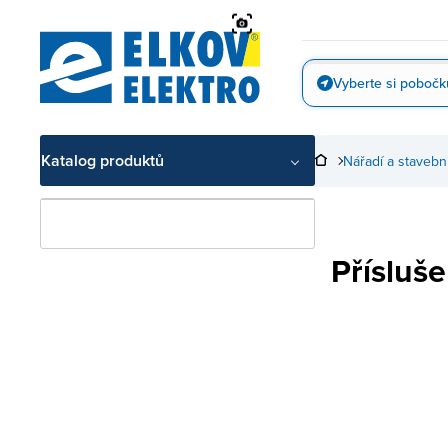
Přejít
na
obsah
Vyberte si pobočk
Vyfotit
Katalog produktů
Nářadí a stavebn
Přísluše