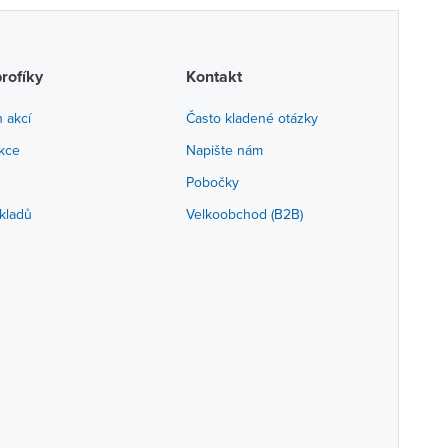
profíky
Kontakt
h akcí
Často kladené otázky
akce
Napište nám
Pobočky
kladů
Velkoobchod (B2B)