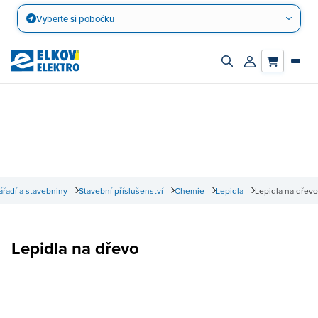
Přejít
Vyberte si pobočku
na
obsah
Zapnout/vypnout
Přihlásit/registro
vyhledávací
účet
panel
ářadí a stavebniny
Stavební příslušenství
Chemie
Lepidla
Lepidla na dřevo
Lepidla na dřevo