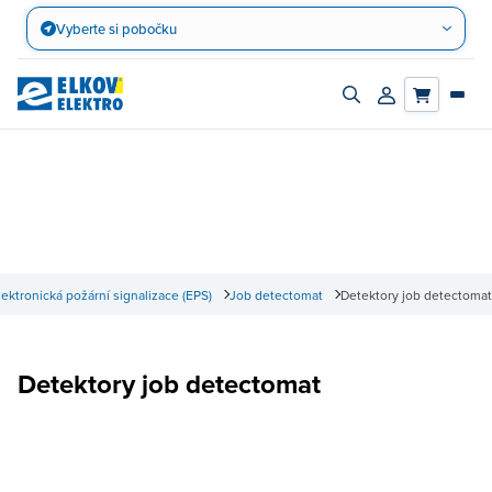
Přejít
Vyberte si pobočku
na
obsah
Zapnout/vypnout
Přihlásit/registro
vyhledávací
účet
panel
lektronická požární signalizace (EPS)
Job detectomat
Detektory job detectomat
Detektory job detectomat