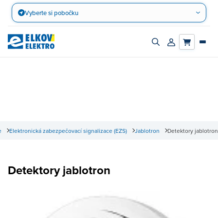
Přejít
Vyberte si pobočku
na
obsah
Zapnout/vypnout
Přihlásit/registro
vyhledávací
účet
panel
e
Elektronická zabezpečovací signalizace (EZS)
Jablotron
Detektory jablotron
Detektory jablotron