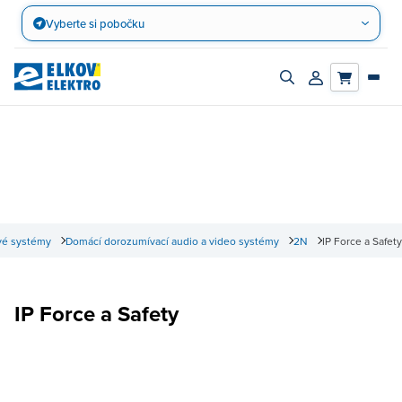
Přejít
Vyberte si pobočku
na
obsah
Zapnout/vypnout
Přihlásit/registro
vyhledávací
účet
panel
vé systémy
Domácí dorozumívací audio a video systémy
2N
IP Force a Safety
IP Force a Safety