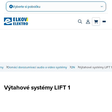
Přejít
Vyberte si pobočku
na
obsah
Zapnout/vypnout
Přihlásit/registro
vyhledávací
účet
panel
émy
Domácí dorozumívací audio a video systémy
2N
Výtahové systémy LIFT 1
Výtahové systémy LIFT 1