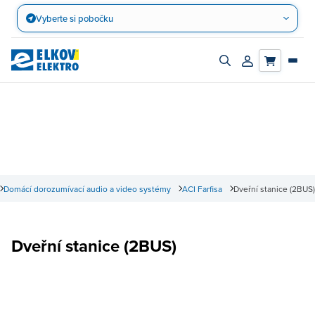
Přejít
Vyberte si pobočku
na
obsah
Zapnout/vypnout
Přihlásit/registro
vyhledávací
účet
panel
Domácí dorozumívací audio a video systémy
ACI Farfisa
Dveřní stanice (2BUS)
Dveřní stanice (2BUS)