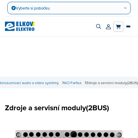
Přejít
Vyberte si pobočku
na
obsah
Zapnout/vypnout
Přihlásit/registro
vyhledávací
účet
panel
orozumívací audio a video systémy
ACI Farfisa
Zdroje a servisní moduly(2BUS)
Zdroje a servisní moduly(2BUS)