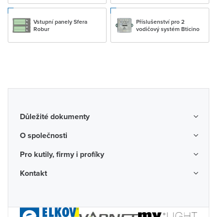
Vstupní panely Sfera
Příslušenství pro 2
Robur
vodičový systém Bticino
Důležité dokumenty
Obchodní podmínky
O společnosti
Možnosti dopravy a platby
O nás
Pro kutily, firmy i profíky
Reklamace a vrácení zboží
Kariéra
Katalogy probíhajících akcí
Kontakt
Odstoupení od smlouvy
Protikorupční program
Probíhající prodejní akce
Spotřebitel
Často kladené otázky
Firemní časopis
Poradenství a návrhy
Ochrana osobních údajů
Napište nám
Valné hromady
Půjčovna mobilních skladů
Informace pro oznamovatele