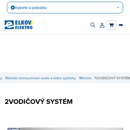
Přejít
Vyberte si pobočku
na
obsah
Zapnout/vypnout
Přihlásit/registro
vyhledávací
účet
panel
my
Domácí dorozumívací audio a video systémy
Bticino
2VODIČOVÝ SYSTÉM
2VODIČOVÝ SYSTÉM