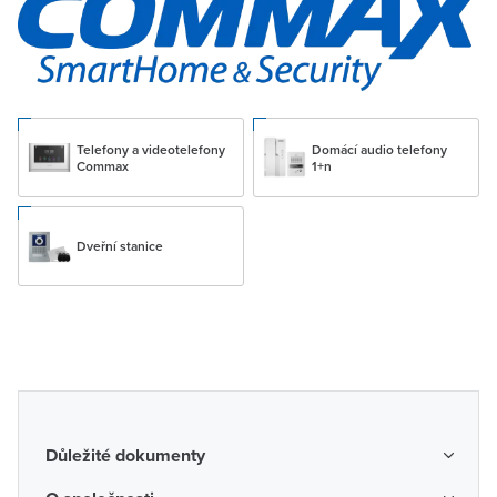
Telefony a videotelefony
Domácí audio telefony
Commax
1+n
Dveřní stanice
Důležité dokumenty
Obchodní podmínky