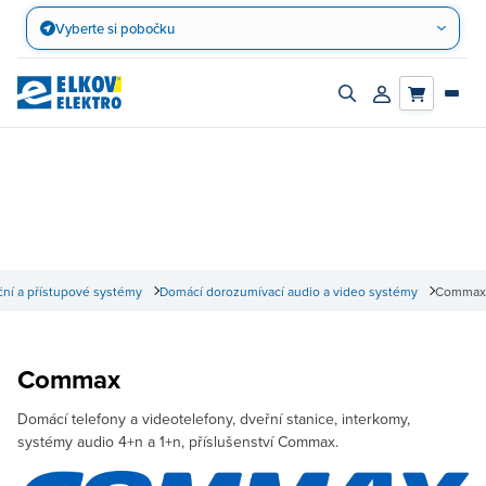
Přejít
Vyberte si pobočku
na
obsah
Zapnout/vypnout
Přihlásit/registro
vyhledávací
účet
panel
ní a přístupové systémy
Domácí dorozumívací audio a video systémy
Commax
Commax
Domácí telefony a videotelefony, dveřní stanice, interkomy,
systémy audio 4+n a 1+n, příslušenství Commax.