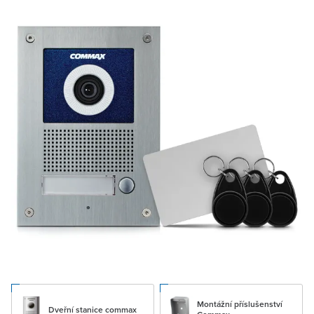
Montážní příslušenství
Dveřní stanice commax