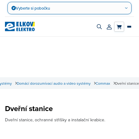
Přejít
Vyberte si pobočku
na
obsah
Zapnout/vypnout
Přihlásit/registro
vyhledávací
účet
panel
systémy
Domácí dorozumívací audio a video systémy
Commax
Dveřní stanice
Dveřní stanice
Dveřní stanice, ochranné stříšky a instalační krabice.