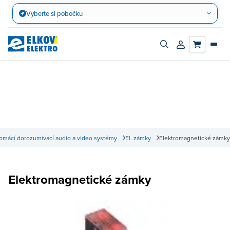
Přejít
Vyberte si pobočku
na
obsah
Zapnout/vypnout
Přihlásit/registro
vyhledávací
účet
panel
omácí dorozumívací audio a video systémy
El. zámky
Elektromagnetické zámky
Elektromagnetické zámky