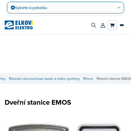
Přejít
Vyberte si pobočku
na
obsah
Zapnout/vypnout
Přihlásit/registro
vyhledávací
účet
panel
témy
Domácí dorozumívací audio a video systémy
Emos
Dveřní stanice EMOS
Dveřní stanice EMOS