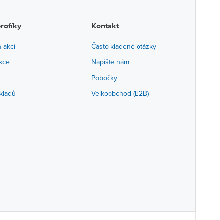
profíky
Kontakt
h akcí
Často kladené otázky
akce
Napište nám
Pobočky
kladů
Velkoobchod (B2B)