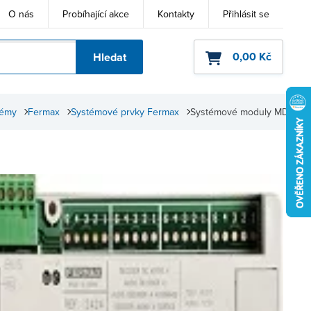
O nás
Probíhající akce
Kontakty
Přihlásit se
0,00 Kč
Hledat
ho kódu
témy
Fermax
Systémové prvky Fermax
Systémové moduly MDS