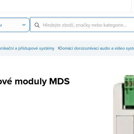
u
Nahrát obrázek produktu
Skenování čárové
nikační a přístupové systémy
Domácí dorozumívací audio a video sys
ové moduly MDS