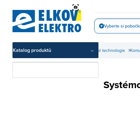
Přejít
na
obsah
Vyberte si pobočk
Vyfotit
Katalog produktů
Slaboproudé technologie
Komu
Systém