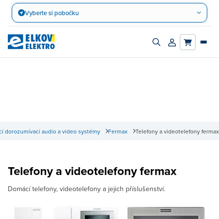
Přejít
Vyberte si pobočku
na
obsah
Zapnout/vypnout
Přihlásit/registro
vyhledávací
účet
panel
í dorozumívací audio a video systémy
Fermax
Telefony a videotelefony fermax
Telefony a videotelefony fermax
Domácí telefony, videotelefony a jejich příslušenství.