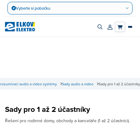
Přejít
Vyberte si pobočku
na
obsah
Zapnout/vypnout
Přihlásit/registro
vyhledávací
účet
panel
rozumívací audio a video systémy
Sady audio a video
Sady pro 1 až 2 účastníky
Sady pro 1 až 2 účastníky
Řešení pro rodinné domy, obchody a kanceláře (1 až 2 účastníci).