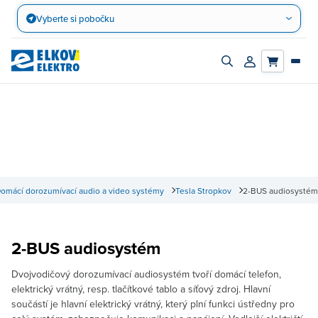
Přejít
Vyberte si pobočku
na
obsah
Zapnout/vypnout
Přihlásit/registro
vyhledávací
účet
panel
omácí dorozumívací audio a video systémy
Tesla Stropkov
2-BUS audiosystém
2-BUS audiosystém
Dvojvodičový dorozumívací audiosystém tvoří domácí telefon,
elektrický vrátný, resp. tlačítkové tablo a síťový zdroj. Hlavní
součástí je hlavní elektrický vrátný, který plní funkci ústředny pro