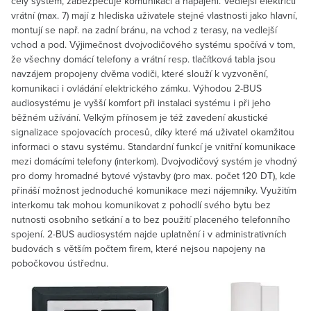
celý systém, zabezpečuje komunikaci a napájení. Vedlejší električtí
vrátní (max. 7) mají z hlediska uživatele stejné vlastnosti jako hlavní,
montují se např. na zadní bránu, na vchod z terasy, na vedlejší
vchod a pod. Výjimečnost dvojvodičového systému spočívá v tom,
že všechny domácí telefony a vrátní resp. tlačítková tabla jsou
navzájem propojeny dvěma vodiči, které slouží k vyzvonění,
komunikaci i ovládání elektrického zámku. Výhodou 2-BUS
audiosystému je vyšší komfort při instalaci systému i při jeho
běžném užívání. Velkým přínosem je též zavedení akustické
signalizace spojovacích procesů, díky které má uživatel okamžitou
informaci o stavu systému. Standardní funkcí je vnitřní komunikace
mezi domácími telefony (interkom). Dvojvodičový systém je vhodný
pro domy hromadné bytové výstavby (pro max. počet 120 DT), kde
přináší možnost jednoduché komunikace mezi nájemníky. Využitím
interkomu tak mohou komunikovat z pohodlí svého bytu bez
nutnosti osobního setkání a to bez použití placeného telefonního
spojení. 2-BUS audiosystém najde uplatnění i v administrativních
budovách s větším počtem firem, které nejsou napojeny na
pobočkovou ústřednu.