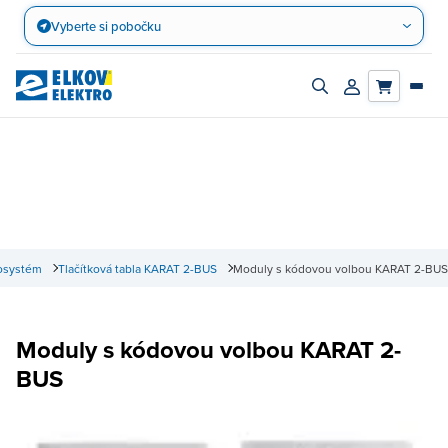
Přejít
Vyberte si pobočku
na
obsah
Zapnout/vypnout
Přihlásit/registro
vyhledávací
účet
panel
osystém
Tlačítková tabla KARAT 2-BUS
Moduly s kódovou volbou KARAT 2-BUS
Moduly s kódovou volbou KARAT 2-
BUS