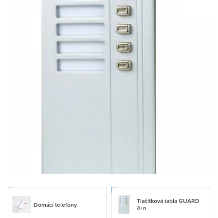
Tlačítková tabla GUARD
Domácí telefony
4+n