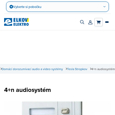
Přejít
Vyberte si pobočku
na
obsah
Zapnout/vypnout
Přihlásit/registro
vyhledávací
účet
panel
Domácí dorozumívací audio a video systémy
Tesla Stropkov
4+n audiosystém
4+n audiosystém