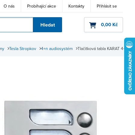
O nás
Probíhající akce
Kontakty
Přihlásit se
0,00 Kč
Hledat
ho kódu
émy
Tesla Stropkov
4+n audiosystém
Tlačítková tabla KARAT 4+n