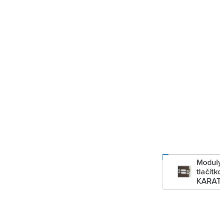
Moduly
tlačítk
KARAT