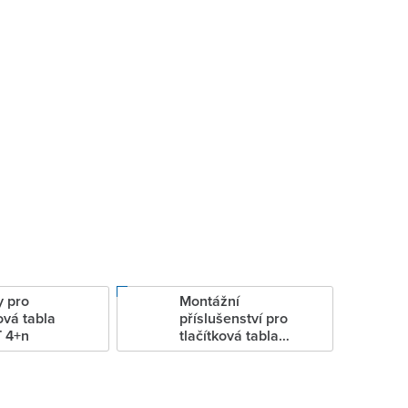
 pro
Montážní
ová tabla
příslušenství pro
 4+n
tlačítková tabla
KARAT 4+n