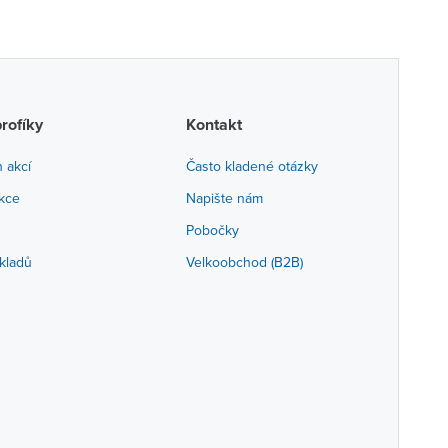
profíky
Kontakt
h akcí
Často kladené otázky
akce
Napište nám
Pobočky
kladů
Velkoobchod (B2B)