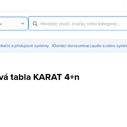
u
Nahrát obrázek produktu
Skenování čárové
kační a přístupové systémy
Domácí dorozumívací audio a video syst
ová tabla KARAT 4+n