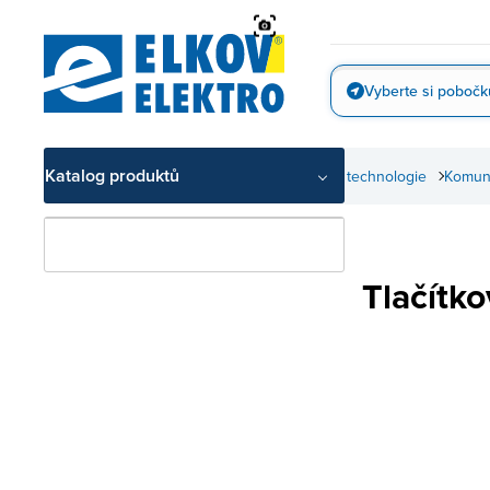
Přejít
na
obsah
Vyberte si pobočk
Vyfotit
Katalog produktů
Slaboproudé technologie
Komuni
Tlačítk