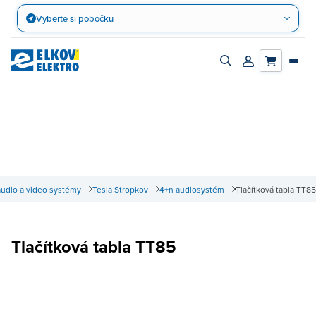
Přejít
Vyberte si pobočku
na
obsah
Zapnout/vypnout
Přihlásit/registro
vyhledávací
účet
panel
udio a video systémy
Tesla Stropkov
4+n audiosystém
Tlačítková tabla TT85
Tlačítková tabla TT85