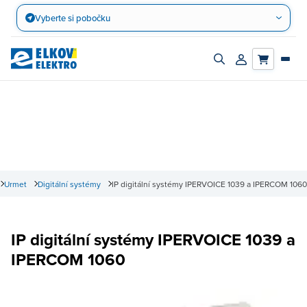
Přejít
Vyberte si pobočku
na
obsah
Zapnout/vypnout
Přihlásit/registro
vyhledávací
účet
panel
Urmet
Digitální systémy
IP digitální systémy IPERVOICE 1039 a IPERCOM 1060
IP digitální systémy IPERVOICE 1039 a
IPERCOM 1060