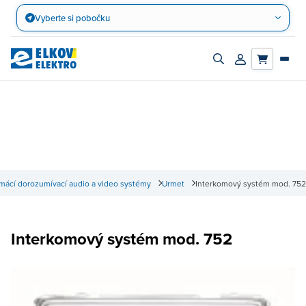
Přejít
Vyberte si pobočku
na
obsah
Zapnout/vypnout
Přihlásit/registro
vyhledávací
účet
panel
mácí dorozumívací audio a video systémy
Urmet
Interkomový systém mod. 752
Interkomový systém mod. 752