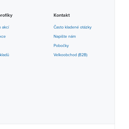
profíky
Kontakt
h akcí
Často kladené otázky
akce
Napište nám
Pobočky
kladů
Velkoobchod (B2B)