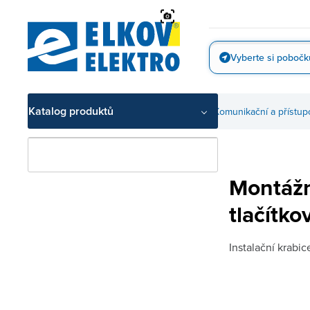
Přejít
na
obsah
Vyberte si pobočk
Vyfotit
Katalog produktů
Slaboproudé technologie
Komunikační a přístu
Montážn
tlačítko
Instalační krabic