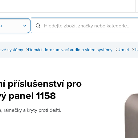
u
Nahrát obrázek produktu
Skenování čárové
pové systémy
Domácí dorozumívací audio a video systémy
Urmet
Tl
í příslušenství pro
vý panel 1158
e, rámečky a kryty proti dešti.