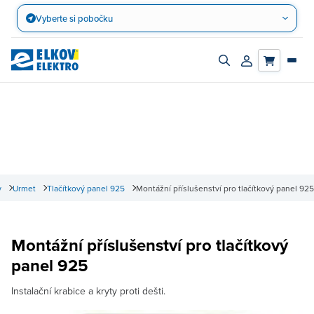
Přejít
Vyberte si pobočku
na
obsah
Zapnout/vypnout
Přihlásit/registro
vyhledávací
účet
panel
y
Urmet
Tlačítkový panel 925
Montážní příslušenství pro tlačítkový panel 925
Montážní příslušenství pro tlačítkový
panel 925
Instalační krabice a kryty proti dešti.