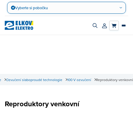
Přejít
Vyberte si pobočku
na
obsah
Zapnout/vypnout
Přihlásit/registro
vyhledávací
účet
panel
e
Ozvučení slaboproudé technologie
100 V ozvučení
Reproduktory venkovní
Reproduktory venkovní