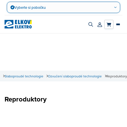
Přejít
Vyberte si pobočku
na
obsah
Zapnout/vypnout
Přihlásit/registro
vyhledávací
účet
panel
Slaboproudé technologie
Ozvučení slaboproudé technologie
Reproduktory
Reproduktory