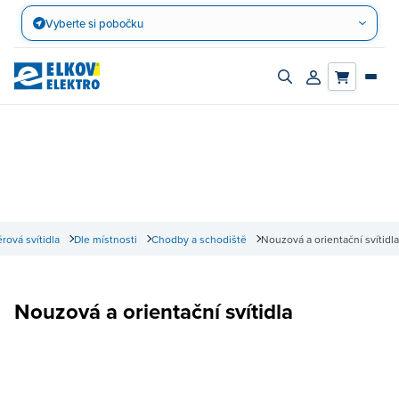
Přejít
Vyberte si pobočku
na
obsah
Zapnout/vypnout
Přihlásit/registro
vyhledávací
účet
panel
érová svítidla
Dle místnosti
Chodby a schodiště
Nouzová a orientační svítidla
Nouzová a orientační svítidla