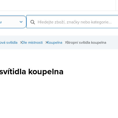
u
Nahrát obrázek produktu
Skenování čárové
ová svítidla
Dle místnosti
Koupelna
Stropní svítidla koupelna
svítidla koupelna