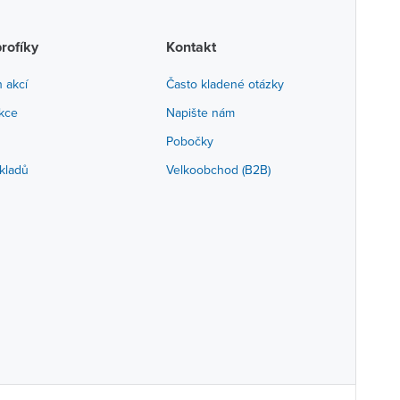
profíky
Kontakt
h akcí
Často kladené otázky
akce
Napište nám
Pobočky
kladů
Velkoobchod (B2B)