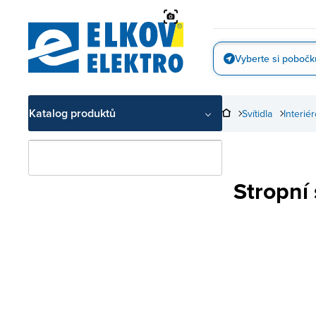
Přejít
na
obsah
Vyberte si pobočk
Vyfotit
Katalog produktů
Svítidla
Interiér
Stropní 