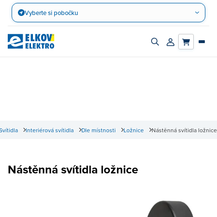
Přejít
Vyberte si pobočku
na
obsah
Zapnout/vypnout
Přihlásit/registro
vyhledávací
účet
panel
Svítidla
Interiérová svítidla
Dle místnosti
Ložnice
Nástěnná svítidla ložnice
Nástěnná svítidla ložnice