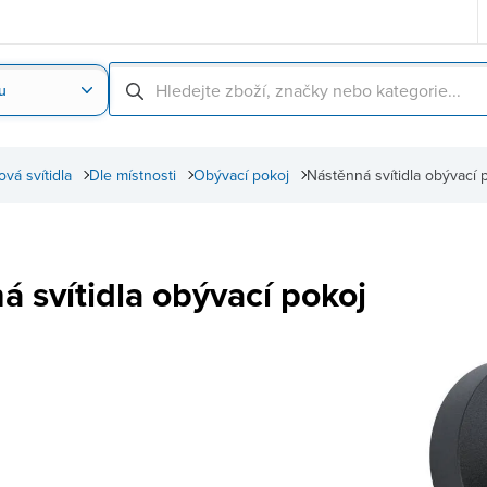
u
Nahrát obrázek produktu
Skenování čárové
ová svítidla
Dle místnosti
Obývací pokoj
Nástěnná svítidla obývací 
á svítidla obývací pokoj