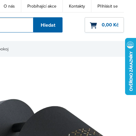
O nás
Probíhající akce
Kontakty
Přihlásit se
0,00 Kč
Hledat
ho kódu
pokoj