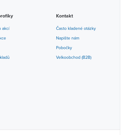
profíky
Kontakt
h akcí
Často kladené otázky
akce
Napište nám
Pobočky
kladů
Velkoobchod (B2B)