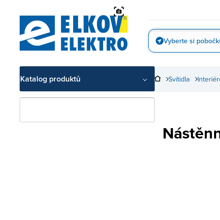
Přejít
na
obsah
Vyberte si pobočk
Vyfotit
Katalog produktů
Svítidla
Interiér
Nástěnn