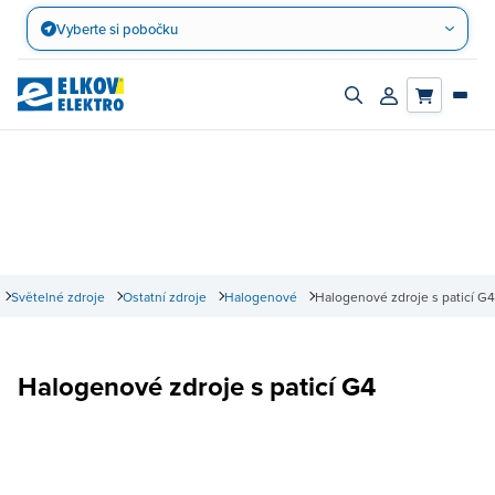
Přejít
Vyberte si pobočku
na
obsah
Zapnout/vypnout
Přihlásit/registro
vyhledávací
účet
panel
Světelné zdroje
Ostatní zdroje
Halogenové
Halogenové zdroje s paticí G4
Halogenové zdroje s paticí G4