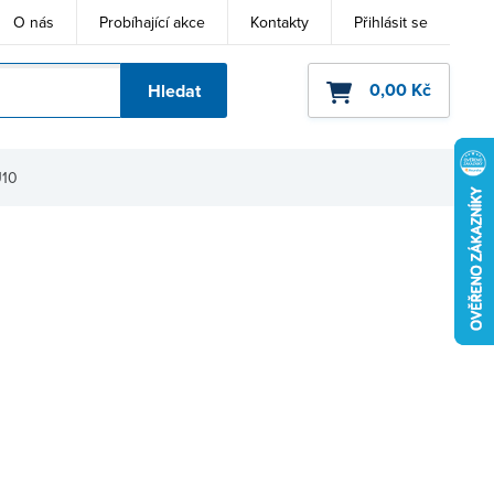
O nás
Probíhající akce
Kontakty
Přihlásit se
0,00 Kč
Hledat
ho kódu
U10