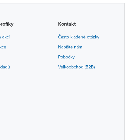
profíky
Kontakt
h akcí
Často kladené otázky
akce
Napište nám
Pobočky
kladů
Velkoobchod (B2B)