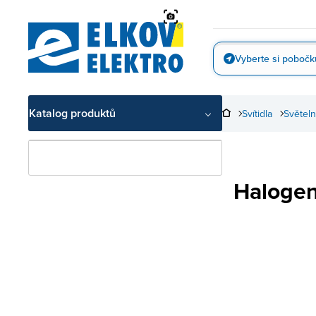
Přejít
na
obsah
Vyberte si pobočk
Vyfotit
Katalog produktů
Svítidla
Světeln
Halogen