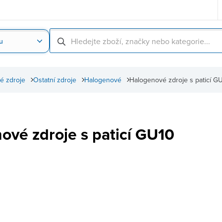
u
Nahrát obrázek produktu
Skenování čárové
é zdroje
Ostatní zdroje
Halogenové
Halogenové zdroje s paticí G
ové zdroje s paticí GU10