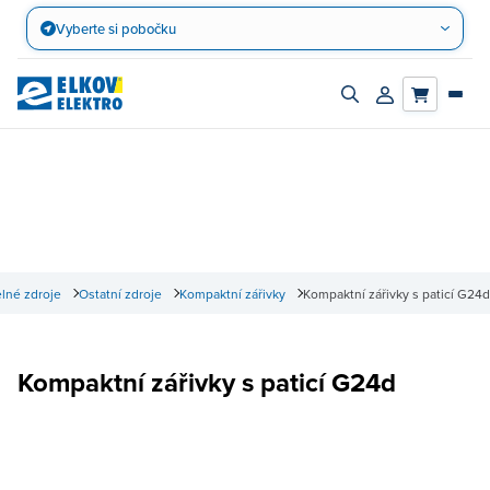
Přejít
Vyberte si pobočku
na
obsah
Zapnout/vypnout
Přihlásit/registro
vyhledávací
účet
panel
lné zdroje
Ostatní zdroje
Kompaktní zářivky
Kompaktní zářivky s paticí G24d
Kompaktní zářivky s paticí G24d