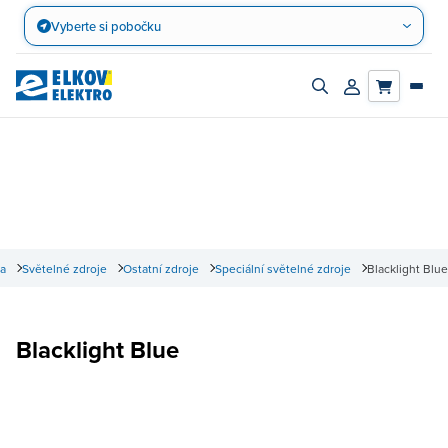
Přejít
Vyberte si pobočku
na
obsah
Zapnout/vypnout
Přihlásit/registro
vyhledávací
účet
panel
la
Světelné zdroje
Ostatní zdroje
Speciální světelné zdroje
Blacklight Blue
Blacklight Blue