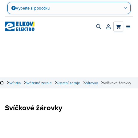
Přejít
Vyberte si pobočku
na
obsah
Zapnout/vypnout
Přihlásit/registro
vyhledávací
účet
panel
Svítidla
Světelné zdroje
Ostatní zdroje
Žárovky
Svíčkové žárovky
Svíčkové žárovky