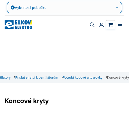
Přejít
Vyberte si pobočku
na
obsah
Zapnout/vypnout
Přihlásit/registro
vyhledávací
účet
panel
tilátory
Příslušenství k ventilátorům
Potrubí kovové a tvarovky
Koncové kryty
Koncové kryty