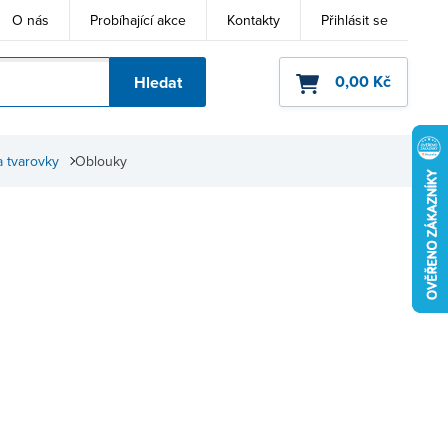
O nás
Probíhající akce
Kontakty
Přihlásit se
0,00 Kč
Hledat
ho kódu
a tvarovky
Oblouky