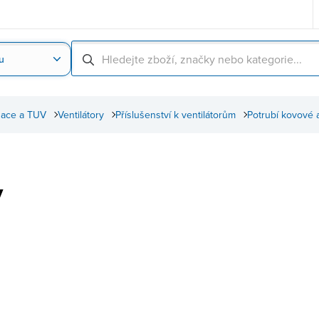
u
Nahrát obrázek produktu
Skenování čárové
izace a TUV
Ventilátory
Příslušenství k ventilátorům
Potrubí kovové 
y