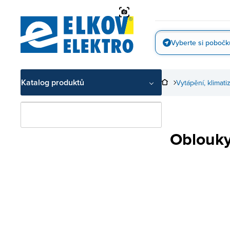
Přejít
na
obsah
Vyberte si pobočk
Vyfotit
Katalog produktů
Vytápění, klimat
Oblouk