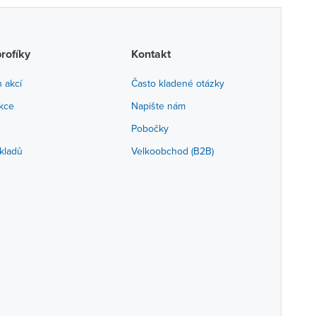
profíky
Kontakt
h akcí
Často kladené otázky
akce
Napište nám
Pobočky
kladů
Velkoobchod (B2B)