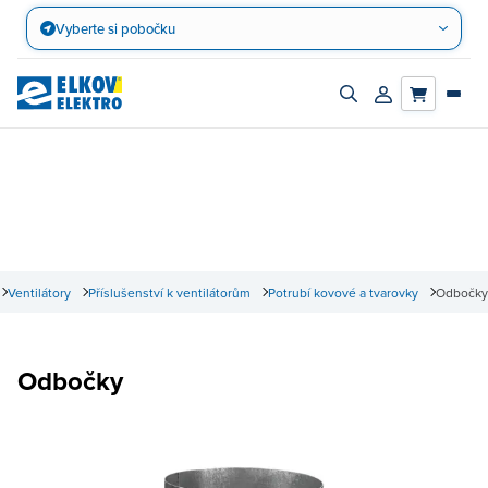
Přejít
Vyberte si pobočku
na
obsah
Zapnout/vypnout
Přihlásit/registro
vyhledávací
účet
panel
Ventilátory
Příslušenství k ventilátorům
Potrubí kovové a tvarovky
Odbočky
Odbočky