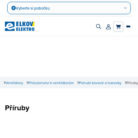
Přejít
Vyberte si pobočku
na
obsah
Zapnout/vypnout
Přihlásit/registro
vyhledávací
účet
panel
V
Ventilátory
Příslušenství k ventilátorům
Potrubí kovové a tvarovky
Příruby
Příruby