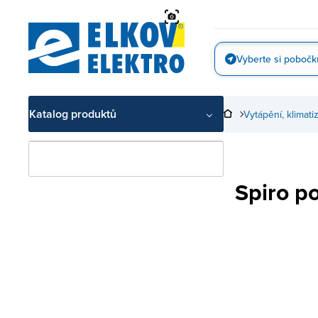
Přejít
na
obsah
Vyberte si pobočk
Vyfotit
Katalog produktů
Vytápění, klimat
Spiro po