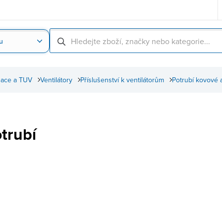
u
Nahrát obrázek produktu
Skenování čárové
izace a TUV
Ventilátory
Příslušenství k ventilátorům
Potrubí kovové 
trubí