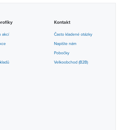
profíky
Kontakt
h akcí
Často kladené otázky
akce
Napište nám
Pobočky
kladů
Velkoobchod (B2B)