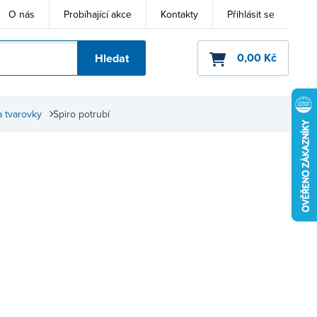
O nás
Probíhající akce
Kontakty
Přihlásit se
0,00 Kč
Hledat
ho kódu
a tvarovky
Spiro potrubí