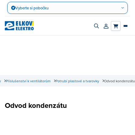
Přejít
Vyberte si pobočku
na
obsah
Zapnout/vypnout
Přihlásit/registro
vyhledávací
účet
panel
y
Příslušenství k ventilátorům
Potrubí plastové a tvarovky
Odvod kondenzátu
Odvod kondenzátu