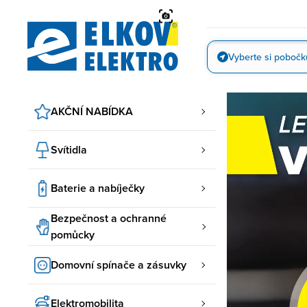
Přejít
na
obsah
Vyberte si pobočk
Vyfotit
AKČNÍ NABÍDKA
Svítidla
Baterie a nabíječky
Bezpečnost a ochranné
pomůcky
Domovní spínače a zásuvky
Elektromobilita