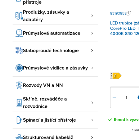
přístroje
Prodlužky, zásuvky a
83193858
adaptéry
LED trubice (z
CorePro LED T
Průmyslová automatizace
4000K 840 1
Slaboproudé technologie
Průmyslové vidlice a zásuvky
Rozvody VN a NN
Skříně, rozváděče a
rozvodnice
Spínací a jistící přístroje
Ihned k vyz
Skl
Strukturovaná kabeláž