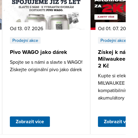
Od 13. 07. 2026
Od 01. 07. 2026 d
Prodejní akce
Prodejní akce
Pivo WAGO jako dárek
Získej k nákupu
Milwaukee – ak
Spojte se s námi a slavte s WAGO!
2 Kč
Získejte originální pivo jako dárek
Kupte si elektrické
MILWAUKEE spole
kompatibilními id
akumulátory a získ
akumulátor za 2 Kč
Zobrazit více
Zobrazit více