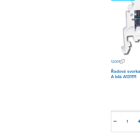
12001
Řadová svorka El
A bílá A131111