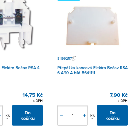
81199257
ektro Bečov RSA 4
Přepážka koncová Elektro Bečov RSA
6 A/10 A bílá B641111
14,75 Kč
7,90 Kč
s DPH
s DPH
Do
Do
ks
ks
košíku
košíku