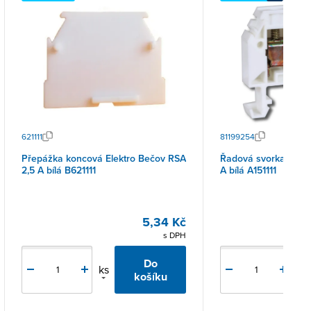
621111
81199254
Přepážka koncová Elektro Bečov RSA
Řadová svorka Elektro B
2,5 A bílá B621111
A bílá A151111
5,34 Kč
s DPH
Do
ks
ks
košíku