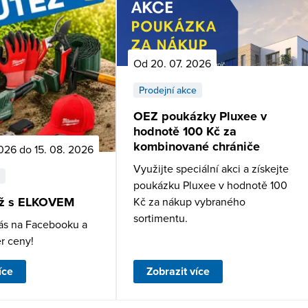
Od 20. 07. 2026
Prodejní akce
OEZ poukázky Pluxee v
hodnotě 100 Kč za
kombinované chrániče
026 do 15. 08. 2026
Využijte speciální akci a získejte
poukázku Pluxee v hodnotě 100
ěž s ELKOVEM
Kč za nákup vybraného
sortimentu.
ás na Facebooku a
r ceny!
íce
Zobrazit více