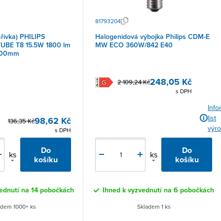
81793204
ářivka) PHILIPS
Halogenidová výbojka Philips CDM-E
UBE T8 15.5W 1800 lm
MW ECO 360W/842 E40
200mm
248,05 Kč
2 109,24 Kč
s DPH
Info
list
98,62 Kč
136,35 Kč
výr
s DPH
Do
Do
ks
ks
košíku
košíku
vednutí na 14 pobočkách
Ihned k vyzvednutí na 6 pobočkách
adem 1000+ ks
Skladem 1 ks