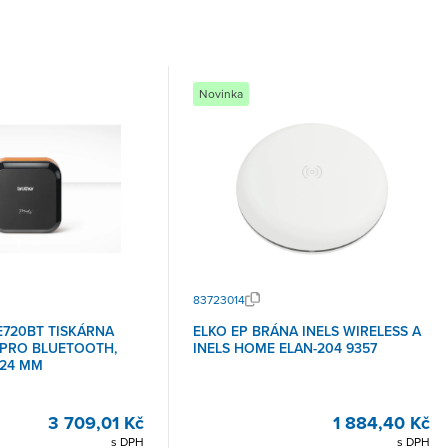
Novinka
83723014
E720BT TISKÁRNA
ELKO EP BRÁNA INELS WIRELESS A
 PRO BLUETOOTH,
INELS HOME ELAN-204 9357
-24 MM
3 709,01 Kč
1 884,40 Kč
s DPH
s DPH