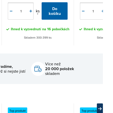
Do
ks
ks
košíku
Ihned k vyzvednutí na 16 pobočkách
Ihned k vyzvednut
Skladem 300-399 ks
Skladem 100
Více než
radíme,
20 000 položek
ž si nejste jistí
skladem
Top produkt
Top produkt