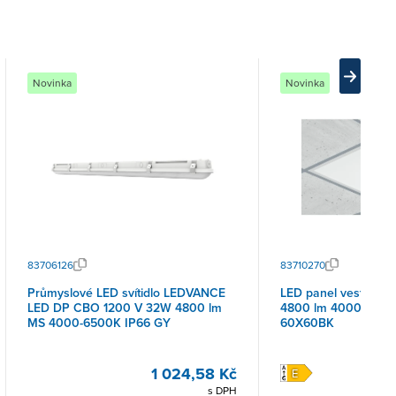
Novinka
Novinka
83706126
83710270
Průmyslové LED svítidlo LEDVANCE
LED panel vestavný
LED DP CBO 1200 V 32W 4800 lm
4800 lm 4000K bílá
MS 4000-6500K IP66 GY
60X60BK
1 024,58 Kč
s DPH