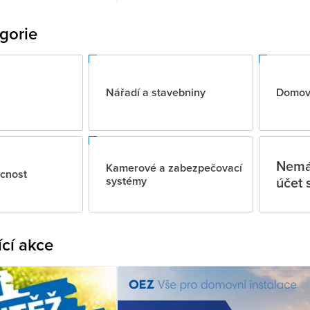
gorie
Nářadí a stavebniny
Domovn
Nemát
Kamerové a zabezpečovací
cnost
účet 
systémy
ící akce