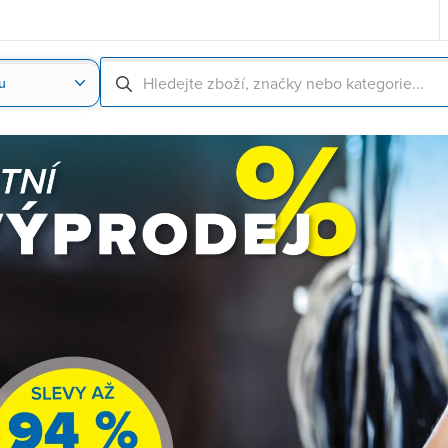
u
Nahrát obrázek produktu
Skenování čárové