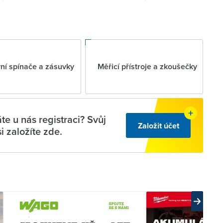
í spínače a zásuvky
Měřicí přístroje a zkoušečky
e u nás registraci? Svůj
Založit účet
si založíte zde.