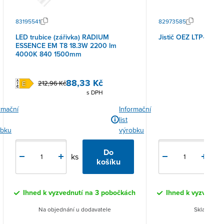
83195541
82973585
LED trubice (zářivka) RADIUM
Jistič OEZ LTP-10B-1
ESSENCE EM T8 18.3W 2200 lm
4000K 840 1500mm
88,33 Kč
212,96 Kč
s DPH
rmační
Informační
list
83
obku
výrobku
Do
ks
ks
košíku
Ihned k vyzvednutí na 3 pobočkách
Ihned k vyzvednut
Na objednání u dodavatele
Skladem 10