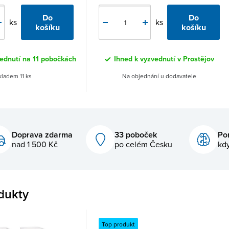
Do
Do
ks
ks
košíku
košíku
vednutí na 11 pobočkách
Ihned k vyzvednutí v Prostějov
kladem 11 ks
Na objednání u dodavatele
Doprava zdarma
33 poboček
Po
nad 1 500 Kč
po celém Česku
kdy
dukty
Top produkt