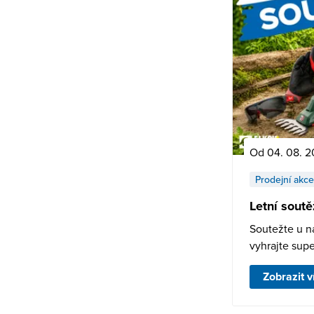
Od 04. 08. 2
Prodejní akce
Letní sout
Soutežte u n
vyhrajte supe
Zobrazit v