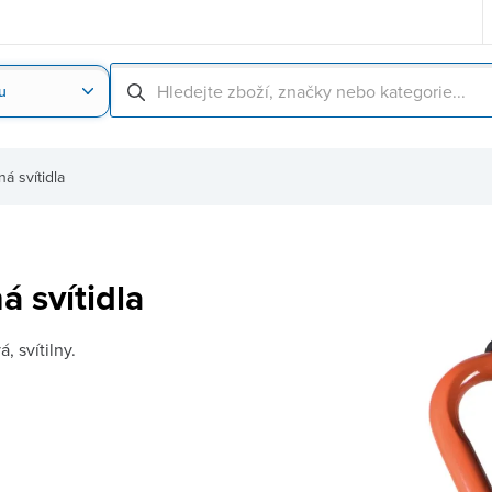
u
Nahrát obrázek produktu
Skenování čárové
á svítidla
 svítidla
, svítilny.