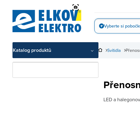
Přejít
na
obsah
Vyberte si pobočk
Vyfotit
Katalog produktů
Svítidla
Přenosn
Přenosná
LED a halegonová