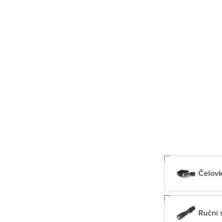
Čelov
Ruční s