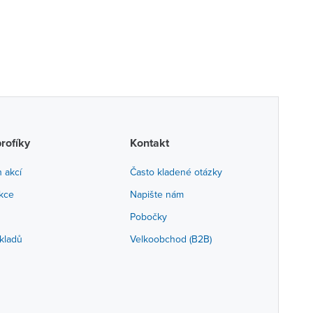
profíky
Kontakt
h akcí
Často kladené otázky
akce
Napište nám
Pobočky
kladů
Velkoobchod (B2B)