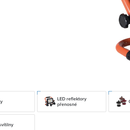
LED reflektory
ky
přenosné
vítilny