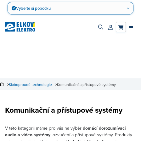
Přejít
Vyberte si pobočku
na
obsah
Zapnout/vypnout
Přihlásit/registro
vyhledávací
účet
panel
Slaboproudé technologie
Komunikační a přístupové systémy
Komunikační a přístupové systémy
V této kategorii máme pro vás na výběr
domácí dorozumívací
audio a video systémy
, ozvučení a přístupové systémy. Produkty